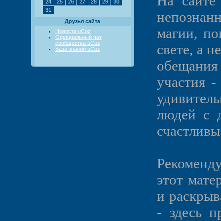
На сайте 
24
25
26
27
28
29
30
31
непознан
Друзья сайта
магии, по
Новости uCoz
Официальный чат
сообщества uCoz
свете, а н
База знаний uCoz
обещания 
участия -
удивитель
людей с 
счастливы 
Рекоменду
этот мате
и раскрыв
-
здесь п