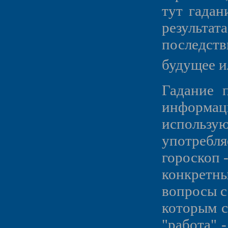
тут гадан
результат
последст
будущее ил
Гадание 
информа
использ
употребля
гороскоп 
конкретн
вопросы с 
которым с
"работа" 