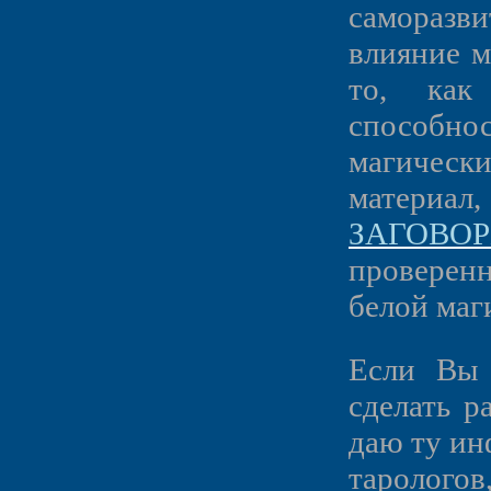
саморазв
влияние м
то, как
способно
магическ
материал
ЗАГОВО
проверен
белой маг
Если Вы 
сделать р
даю ту ин
тарологов