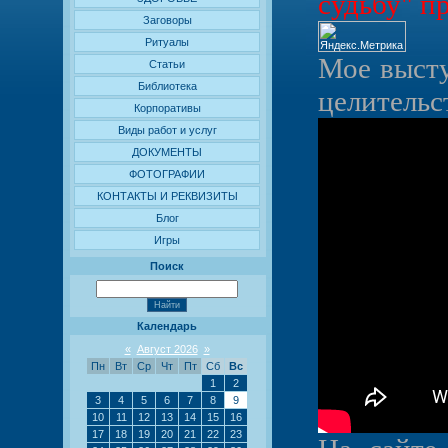
судьбу" п
Заговоры
Ритуалы
Мое высту
Статьи
Библиотека
целительс
Корпоративы
Виды работ и услуг
ДОКУМЕНТЫ
ФОТОГРАФИИ
КОНТАКТЫ И РЕКВИЗИТЫ
Блог
Игры
Поиск
Календарь
«
Август 2026
»
Пн
Вт
Ср
Чт
Пт
Сб
Вс
1
2
3
4
5
6
7
8
9
10
11
12
13
14
15
16
17
18
19
20
21
22
23